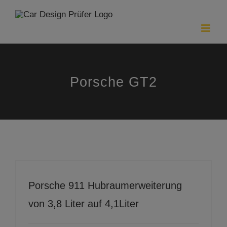
Zum
Inhalt
springen
Porsche GT2
Porsche 911 Hubraumerweiterung von 3,8 Liter auf 4,1Liter
Porsche 911 Hubraumerweiterung
von 3,8 Liter auf 4,1Liter