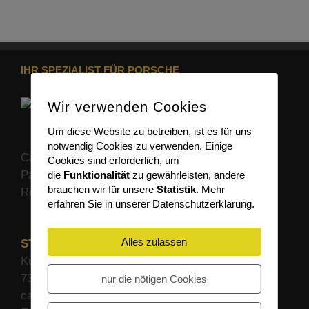
IHR SPEZIALIST FÜR PORSCHE
Wir verwenden Cookies
Um diese Website zu betreiben, ist es für uns
notwendig Cookies zu verwenden. Einige
Car Design Prüfer ist Ihr deutschlandweiter
Cookies sind erforderlich, um
Partner wenn es um professionelle
die
Funktionalität
zu gewährleisten, andere
brauchen wir für unsere
Statistik
. Mehr
Reparaturlösungen für Ihren Porsche geht.
erfahren Sie in unserer Datenschutzerklärung.
Alles zulassen
STANDORT
Kuchbergstraße 5
73084 Salach
nur die nötigen Cookies
car-design-pruefer.com