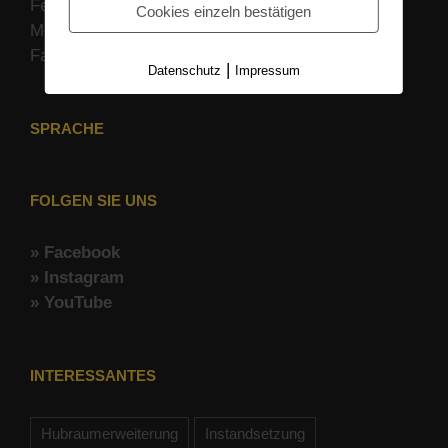
Festnetz (+49) 07162 9468 120
Cookies einzeln bestätigen
Mobil (+49) 0172 683 347 4
Fax (+49) 07162 9468 122
|
Datenschutz
Impressum
SPRACHE
FOLGEN SIE UNS
» Facebook
» Instagram
» YouTube
INTERESSANTES
Hubraumerweiterung
Instandsetzung