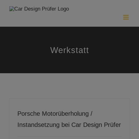
Zum
Inhalt
springen
Werkstatt
Porsche Motorüberholung / Instandsetzung bei Car Design Prüfer
Porsche Motorüberholung /
Instandsetzung bei Car Design Prüfer