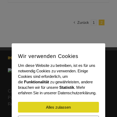
Zurück
1
2
Wir verwenden Cookies
IHR SPEZIALIST FÜR PORSCHE
Um diese Website zu betreiben, ist es für uns
notwendig Cookies zu verwenden. Einige
Cookies sind erforderlich, um
die
Funktionalität
zu gewährleisten, andere
brauchen wir für unsere
Statistik
. Mehr
Car Design Prüfer ist Ihr deutschlandweiter
erfahren Sie in unserer Datenschutzerklärung.
Partner wenn es um professionelle
Reparaturlösungen für Ihren Porsche geht.
Alles zulassen